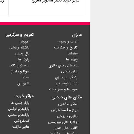
مرکز خرید تایمز اسکوئر مالزی
رستوران
مالزی
تفریح و سرگرمی
آداب و رسوم
آموزش
تاریخ و حکومت
باشگاه ورزشی
جغرافیا
باغ وحش
چهره ها
پارک ها
دانستنی های مالزی
دیسکو و کلاب
زبان مالایی
سونا و ماساژ
زندگی در مالزی
سینما
غذا و نوشیدنی
شهربازی
میوه ها و سبزیجات
مراکز خرید
مکان های دیدنی
بازار چینی ها
اماکن مذهبی
بازارهای لوکس
برج و آسمانخراش
بازارهای محلی
بنایای تاریخی
کتابفروشی
جاذبه های توریستی
گالری های هنری
مراکز علمی و آموزشی