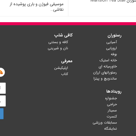
 Mansion Tea Stall
موسیقی فیوژن و باری پوشیده از
نقاشی…
رستوران
کافی شا‍پ
آسیایی
کافه و بستنی
اروپایی
نان و شیرینی
بوفه
خانه استیک
معرفی
خاورمیانه ای
اپلیکیشن
رستورانهای ارزان
کتاب
ساندویچ و پیتزا
رویدادها
جشنواره
حراجی
سمینار
کنسرت
مسابقات ورزشی
نمایشگاه