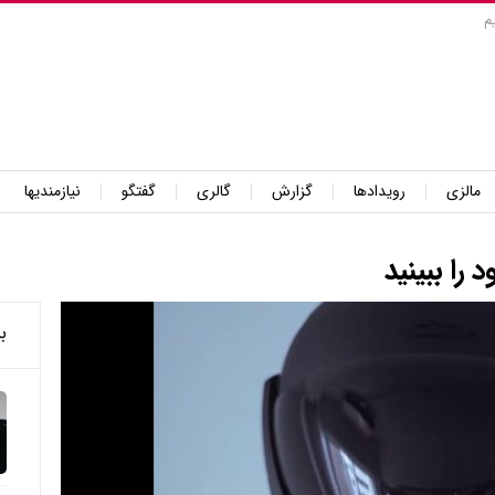
م
مالزی
رویدادها
گزارش
گالری
گفتگو
نیازمندیها
 را ببینید
ب