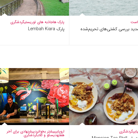
است
پارک ها
جاذبه های توریستی
گردشگری
دید بررسی کشتی‌های تحریم‌شده
پارک Lembah Kiara
ایی
گردشگری
اروپایی
بیشتر بخوانید
پیشنهادی برای آخر
هفته
دیسکو و کلاب
گردشگری