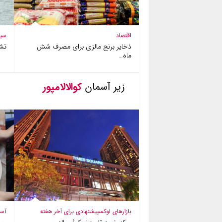
اقتصاد
سی
ذخایر برنج مالزی برای مصرف شش
تش
ماه…
زیر آسمان
کوالالامپور
بازارهای لوکس
پیشنهادی برای آخر هفته
آسی