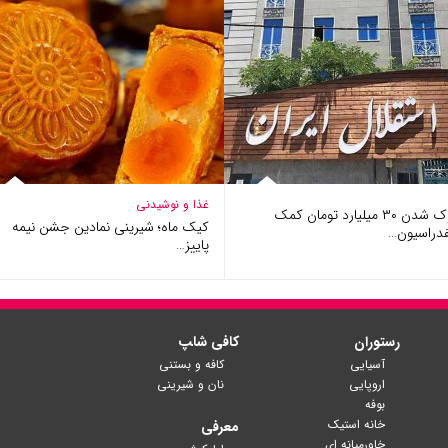
غذا و نوشیدنی
بلوک شدن ۳۰ میلیارد تومان کمک
کیک ماه؛ شیرینی نمادین جشن نیمه
فدراسیون…
پاییز…
رستوران
کافی شا‍پ
آسیایی
کافه و بستنی
اروپایی
نان و شیرینی
بوفه
خانه استیک
معرفی
خاورمیانه ای