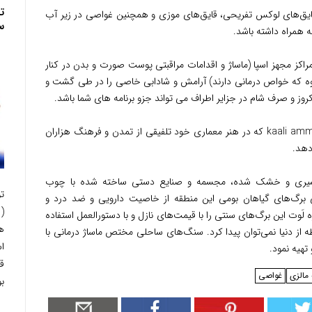
ت
ایق‌های لوکس تفریحی، قایق‌های موزی و همچنین غواصی در زیر آب
س
به همراه داشته باشد.
راکز مجهز اسپا (ماساژ و اقدامات مراقبتی پوست صورت و بدن در کنار
کوه که خواص درمانی دارند) آرامش و شادابی خاصی را در طی گشت و
روز و صرف شام در جزایر اطراف می تواند جزو برنامه های شما باشد.
بناهایی همچون معبد Fu Lin Kong، معبد kaali amman که در هنر معماری خود تلفیقی از تمدن و فرهنگ هزاران
دهد.
مسیری و خشک شده، مجسمه و صنایع دستی ساخته شده با چوب
ت
 برگ‌های گیاهان بومی این منطقه از خاصیت دارویی و ضد درد و
َوت این برگ‌های سنتی را با قیمت‌های نازل و با دستورالعمل استفاده
ه
ه از دنیا نمی‌توان پیدا کرد. سنگ‌های ساحلی مختص ماساژ درمانی با
ا
تهیه نمود.
 مالزی
غواصی
بو