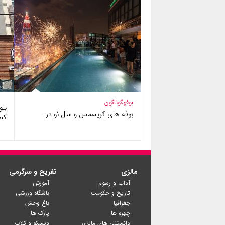
بوفه
گوناگون
بوفه های کریسمس و سال نو در…
کن
مالزی
تفریح و سرگرمی
آداب و رسوم
آموزش
تاریخ و حکومت
باشگاه ورزشی
جغرافیا
باغ وحش
چهره ها
پارک ها
دانستنی های مالزی
دیسکو و کلاب