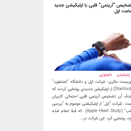
شخیص “آریتمی” قلبی با اپلیکیشن جدید
اعت اپل
اپلیکیشن
تکنولوژی
وریست مالزی- شرکت اپل و دانشگاه “استنفورد”
(Stanford) از اپلیکیشن جدیدی رونمایی کردند که
دف آن تشخیص آریتمی قلبی احتمالی کاربران
ست. شرکت “اپل” از اپلیکیشنی موسوم به “بررسی
قلب” (Apple Heart Study) که قبلا اعلام شده
د، رونمایی کرد. این شرکت در...