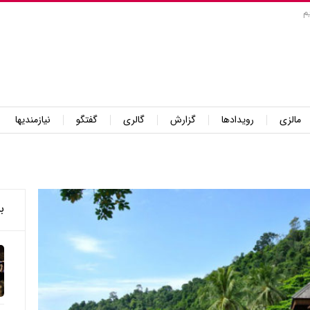
م
مالزی
رویدادها
گزارش
گالری
گفتگو
نیازمندیها
ب