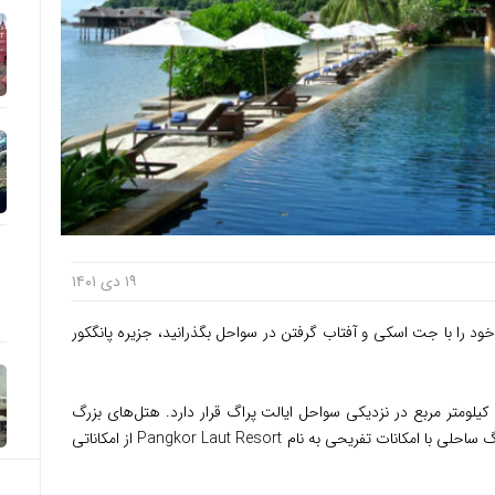
۱۹ دی ۱۴۰۱
ود را با جت اسکی و آفتاب گرفتن در سواحل بگذرانید، جزیره پانگکور
این جزیره با چشم اندازی رؤیایی، با مساحت ۸ کیلومتر مربع در نزدیکی سواحل ایالت پراگ قرار دارد. هتل‌های بزرگ
که بیشتر فضای جزیره را اشغال کرده و پارک بزرگ ساحلی با امکانات تفریحی به نام Pangkor Laut Resort از امکاناتی