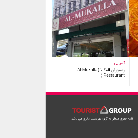
آسیایی
رستوران المکالا (Al-Mukalla
Restaurant )
کلیه حقوق متعلق به گروه توریست مالزی می باشد.