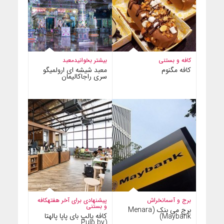
کافه و بستنی
بیشتر بخوانید
معبد
کافه مگنوم
معبد شیشه ای ارولمیگو
سری راجاکالیمان
برج و آسمانخراش
پیشنهادی برای آخر هفته
کافه
و بستنی
برج می بنک (Menara
کافه پالپ بای پاپا پالهتا
Maybank)
(Pulp by…