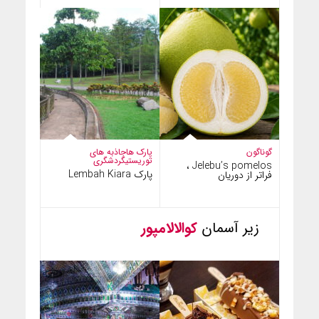
گوناگون
پارک ها
جاذبه های
توریستی
گردشگری
Jelebu’s pomelos ،
پارک Lembah Kiara
فراتر از دوریان
زیر آسمان
کوالالامپور