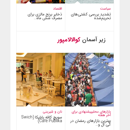
سیاست
اقتصاد
تشدید بررسی کشتی‌های
ذخایر برنج مالزی برای
تحریم‌شده
مصرف شش ماه…
زیر آسمان
کوالالامپور
بازارهای محلی
پیشنهادی برای
نان و شیرینی
آخر هفته
سویچ کافه پابلیکا (Swich
بهترین بازارهای رمضان در
Café Publika)
کی ال و…