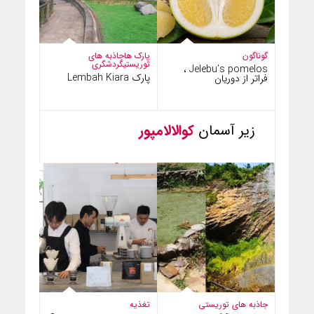
گوناگون
پارک ها
جاذبه های
توریستی
گردشگری
Jelebu’s pomelos ،
پارک Lembah Kiara
فراتر از دوریان
زیر آسمان
کوالالامپور
جاذبه های توریستی
تغذیه