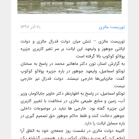
توریست مالزی
۲۰ آذر ۱۳۹۷
توریست مالزی – تنش میان دولت فدرال مالزی و دولت
ایالتی جوهور و ولیعهد این ایالت بر سر تغیر کاربری جزیره
پولائو کوکوپ بالا گرفته است.
به گزارش استار، تون دکتر ماهاتیر محمد در پاسخ به سخنان
تونکو اسماعیل، ولیعهد جوهور در باره جزیره پولائو کوکوپ
گفت: مالزیایی‌ها خارجی نیستند. دولت فدرال نیز خارجی
نیست.
تونکو اسماعیل، در پاسخ به اظهارنظر دکتر خاویر جایاکومار، وزیر
آب، زمین و منابع طبیعی مالزی در مخالفت با تغییر کاربری
این جزیره گفته بود: خارجی ها نباید در موضوعات داخلی
جوهور دخالت کنند و فقط حاکم جوهور حق تصمیم گیری در
باره مسایل ایالت را دارد.
کابینه دولت مالزی در نشست روز جمعه‌ی خود به اتفاق آرا
اعلام کرد که جزیره پولائو کوکوپ باید همچون گذشته یک