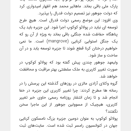
پارک ملی باقی بماند. ماهاتیر محمد هم اظهار امیدواری کرد
که دولت جوهور نیز تصمیم دولت فدرال را بپذیرد.
وی افزود: این موضع رسمی دولت فدرال است. هیچ طرح
توسعه ای نباید در پولائو کوکوپ اجرا شود. این جزیره باید یک
پناهگاه حفاظت شده جنگلی باقی بماند به ویژه از آن رو که
یک جنگل استوایی کرنایی (mangrove) است. ما نمی
خواهیم درختان کرنا قطع شوند تا جزیره توسعه یابد و در آن
ساخت و ساز شود.
ولیعهد جوهور چندی پیش گفته بود که پولائو کوکوپ در
صورت تغییر کاربری به ملک سلطنتی بهتر مراقبت و محافظت
خواهد شد.
گروه وکلای آزادی مالزی در روزهای گذشته این پرسش را در
رسانه ها مطرح کردند: چرا تغییر کاربری این جزیره در خفا
انجام شد و تا زمان انتشار روزنامه رسمی حاوی خبر تغییر
کاربری، هیچیک از مسوولین جوهور از این ماجرا سخن
نگفتند؟
پولائو کوکوپ به عنوان دومین جزیره بزرگ نامسکون کرنایی
جهان در کنوانسیون رامسر ثبت شده است. سایت‌های ثبت