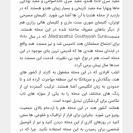
معبد سری لانکا هندو، معبد سری کانداسوامی و معبد بودایی
ماها ویهارا سه معبد تاریخی و بسیار زیبای هندو هستند که در
بازدید از محله هندیا با آن ها آشنا می شوید. کلیسای مسیحی
لوتران، کلیسای سوری سنت ماری و کلیسای هالی رزاری هم
از دیگر بناهای معروف ساخته شده در این محله هستند.
مسجدMadrasathul Gouthiyyah Surau، که در سال ۱۹۸۰
برای اجتماع مسلمانان هند تاسیس شد و نیز مسجد هند واقع
در ابتدای محله هندی ها که قدیمی ترین بنای موجود در این
محله است، هم در نوع خود بی نظیرند. قدمت این مسجد به
صدها سال پیش برمی گردد.
اغلب افرادی که در این محله مشغول به کارند از کشور های
هند، بنگلادش و سریلانکا به این منطقه مهاجرت کرده اند و تا
حدودی به زبان انگلیسی آشنا هستند. ترکیب گسترده ای از
رنگ های مختلف این محله را به یکی از سوژه های ناب
عکاسی برای گردشگران تبدیل نموده است.
همانند کشور هند در این محله هم با ازدحام بالای جمعیت
روبرو می شوید. بنابراین برای فرار از ترافیک و شلوغی ها سعی
کنید در روزهای کاری از این محله دیدن کنید و نیز از اتومبیل
شخصی برای رسیدن به این محله استفاده نکنید. چرا که در