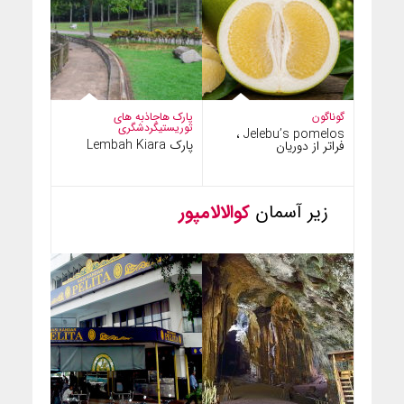
گوناگون
پارک ها
جاذبه های
توریستی
گردشگری
Jelebu’s pomelos ،
پارک Lembah Kiara
فراتر از دوریان
زیر آسمان
کوالالامپور