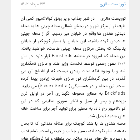
توریست مالزی
۲۳ مرداد ۱۴۰۲
توریست مالزی – در شهر جذاب و پر رونق کوالالامپور کمی آن
طرف تر از مرکز شهر و در بخش شمالی محله چینی ها به محله
دیدنی هندی ها واقع در خیابان می رسیم. اگر از محله چینی
ها دیدن کرده باشید، این خیابان را بسیار کوچکتر از خیابان
پتالینگ که بخش مرکزی محله چینی هاست، خواهید یافت.
این محله که امروزه در منطقه Brickfields قرار دارد، در سال
۲۰۰۹ بطور رسمی توسط نخست وزیر هند و مالزی نامگذاری
شد و با وجود آنکه مدت زیادی نیست که از افتتاح آن می
گذرد، در بین گردشگران تور مالزی شهرت زیادی پیدا کرده
است. این محله را در همسایگی (Stesen Sentral) می یابید.
Brickfields به معنای محوطه نگهداری آجر در اوایل قرن
نوزدهم و پس از سیل و آتش سوزی عظیمی که در این
کوالالامپور رخ داد، به محلی برای تولید آجر برای ساخت خانه
های جدید تبدیل شد.
محله هندی ها یا هند کوچک برای علاقه مندانی که تا بحال
به هند سفر نکرده اند، بسیار جذاب و دیدنی است. تمام آداب
و رسوم و رفتارهای مردم ساکن این منطقه و نیز فروشگاه های