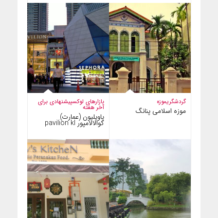
گردشگری
موزه
بازارهای لوکس
پیشنهادی برای
آخر هفته
موزه اسلامی پنانگ
پاویلیون (عمارت)
کوالالامپور pavilion kl