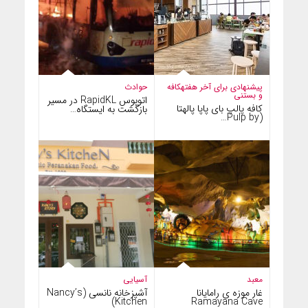
پیشنهادی برای آخر هفته
کافه
حوادث
و بستنی
اتوبوس RapidKL در مسیر
کافه پالپ بای پاپا پالهتا
بازگشت به ایستگاه…
(Pulp by…
معبد
آسیایی
غار موزه ی رامایانا
آشپزخانه نانسی (Nancy’s
Kitchen)
Ramayana Cave