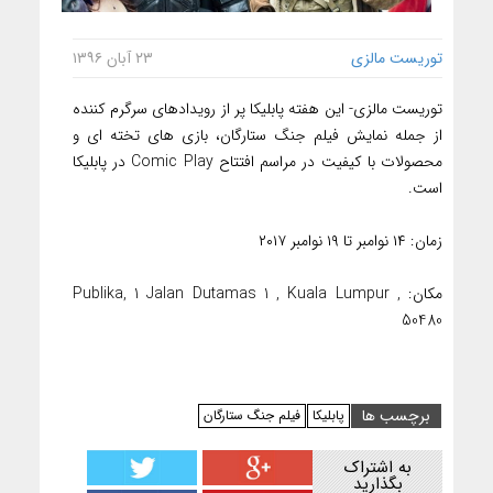
توریست مالزی
۲۳ آبان ۱۳۹۶
توریست مالزی- این هفته پابلیکا پر از رویدادهای سرگرم کننده
از جمله نمایش فیلم جنگ ستارگان، بازی های تخته ای و
محصولات با کیفیت در مراسم افتتاح Comic Play در پابلیکا
است.
زمان: ۱۴ نوامبر تا ۱۹ نوامبر ۲۰۱۷
مکان: Publika, 1 Jalan Dutamas 1 , Kuala Lumpur ,
50480
برچسب ها
پابلیکا
فیلم جنگ ستارگان
به اشتراک
بگذارید