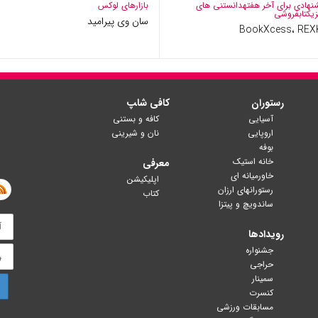
نهادی برای آخر هفته
دانستنی های
بازارهای لوکس
زی
کتابفروشی
سان وی پیرامید
BookXcess، REX
رستوران
کافی شا‍پ
آسیایی
کافه و بستنی
اروپایی
نان و شیرینی
بوفه
خانه استیک
معرفی
خاورمیانه ای
اپلیکیشن
رستورانهای ارزان
کتاب
ساندویچ و پیتزا
رویدادها
جشنواره
حراجی
سمینار
کنسرت
مسابقات ورزشی