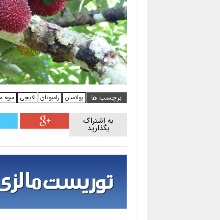
برچسب ها
پولاسان
رامبوتان
لایچی
میوه م
به اشتراک
بگذارید