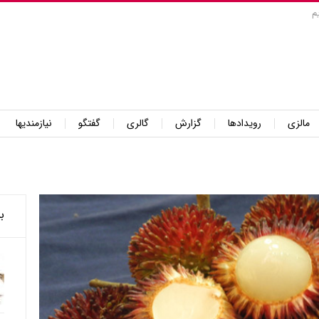
م
مالزی
رویدادها
گزارش
گالری
گفتگو
نیازمندیها
ب