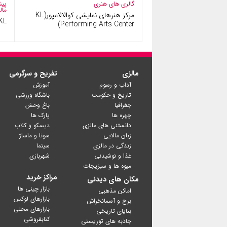
گالری های هنری
پیش
مال
مرکز هنرهای نمایشی کوالالامپور(KL
KL
Performing Arts Center)
مالزی
تفریح و سرگرمی
آداب و رسوم
آموزش
تاریخ و حکومت
باشگاه ورزشی
جغرافیا
باغ وحش
چهره ها
پارک ها
دانستنی های مالزی
دیسکو و کلاب
زبان مالایی
سونا و ماساژ
زندگی در مالزی
سینما
غذا و نوشیدنی
شهربازی
میوه ها و سبزیجات
مراکز خرید
مکان های دیدنی
بازار چینی ها
اماکن مذهبی
بازارهای لوکس
برج و آسمانخراش
بازارهای محلی
بنایای تاریخی
کتابفروشی
جاذبه های توریستی