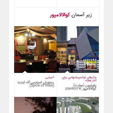
زیر آسمان
کوالالامپور
بازارهای لوکس
پیشنهادی برای
آسیایی
آخر هفته
رستوران اسپایس آف ایندیا
پاویلیون (عمارت)
(Spice of India)
کوالالامپور pavilion kl