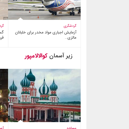
گردشگری
گرد
آزمایش اجباری مواد مخدر برای خلبانان
گس
مالزی…
فرو
زیر آسمان
کوالالامپور
مساجد
آسی