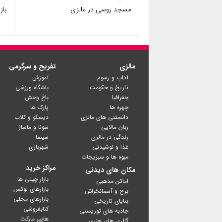
مسجد روسی در مالزی
بازار (ce
مالزی
تفریح و سرگرمی
آداب و رسوم
آموزش
تاریخ و حکومت
باشگاه ورزشی
جغرافیا
باغ وحش
چهره ها
پارک ها
دانستنی های مالزی
دیسکو و کلاب
زبان مالایی
سونا و ماساژ
زندگی در مالزی
سینما
غذا و نوشیدنی
شهربازی
میوه ها و سبزیجات
مراکز خرید
مکان های دیدنی
بازار چینی ها
اماکن مذهبی
بازارهای لوکس
برج و آسمانخراش
بازارهای محلی
بنایای تاریخی
کتابفروشی
جاذبه های توریستی
گالری های هنری