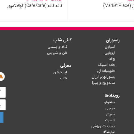
Market Pla)
کافه کافه (Cafe Café) کوالالامپور
رستوران
کافی شا‍پ
آسیایی
کافه و بستنی
اروپایی
نان و شیرینی
بوفه
خانه استیک
معرفی
خاورمیانه ای
اپلیکیشن
رستورانهای ارزان
کتاب
ساندویچ و پیتزا
رویدادها
جشنواره
حراجی
سمینار
کنسرت
مسابقات ورزشی
نمایشگاه