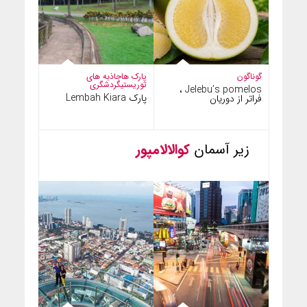
گوناگون
پارک ها
جاذبه های
توریستی
گردشگری
Jelebu’s pomelos ،
پارک Lembah Kiara
فراتر از دوریان
زیر آسمان
کوالالامپور