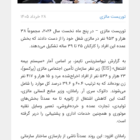
توریست مالزی
۲۸ خرداد ۱۴۰۵
توریست مالزی – در پنج ماه نخست سال ۲۰۲۶، مجموعاً ۳۸
هزار و ۹۵۳ نفر در مالزی شغل خود را از دست دادند که بخش
عمده این افراد را کارکنان ۲۵ تا ۳۹ ساله تشکیل می‌دهند.
به گزارش نیواستریتس تایمز، بر اساس آمار «سیستم بیمه
اشتغال» (EIS) زیر نظر سازمان تأمین اجتماعی مالزی (پرکسو)،
۲۳ هزار و ۵۳۶ نفر از افراد اخراج‌شده مرد و ۱۵ هزار و ۴۱۷ نفر
زن بوده‌اند که به ترتیب ۶۰.۴ و ۳۹.۶ درصد کل موارد را شامل
می‌شوند. داتوک سری آر. رامانان، وزیر منابع انسانی مالزی،
گفت این کاهش اشتغال از ژانویه تا مه عمدتاً بخش‌های
تولیدی، تجارت عمده و خرده‌فروشی، تعمیر وسایل نقلیه
موتوری و همچنین خدمات اداری و پشتیبانی را دربر گرفته
است.
رامانان افزود: این روند عمدتاً ناشی از بازسازی ساختار سازمانی