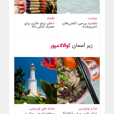
سیاست
اقتصاد
تشدید بررسی کشتی‌های
ذخایر برنج مالزی برای
تحریم‌شده
مصرف شش ماه…
زیر آسمان
کوالالامپور
غذا و نوشیدنی
جاذبه های توریستی
غذای کوی چیاپ (Koay
منطقه تاریخی بوکیت