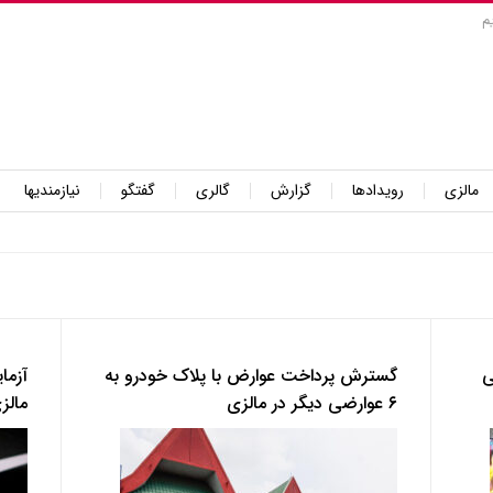
م
مالزی
رویدادها
گزارش
گالری
گفتگو
نیازمندیها
ی
گسترش پرداخت عوارض با پلاک خودرو به
آزما
۶ عوارضی دیگر در مالزی
مالز