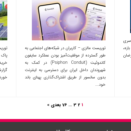
طع سراسری
ازه،
توریست مالزی – کاربران در شبکه‌‌های اجتماعی به
توری
رضان
طور گسترده‌ از موفقیت‌آمیز بودن عملکرد سایفون
پاک 
کاندوئیت (Psiphon Conduit) در کمک به
خرید
شهروندان داخل ایران برای دسترسی به اینترنت
گزار
بدون سانسور از طریق اشتراک‌گذاری پهنای باند
خورشیدی ۰
خود...
1
2
3
…
76
بعدی »