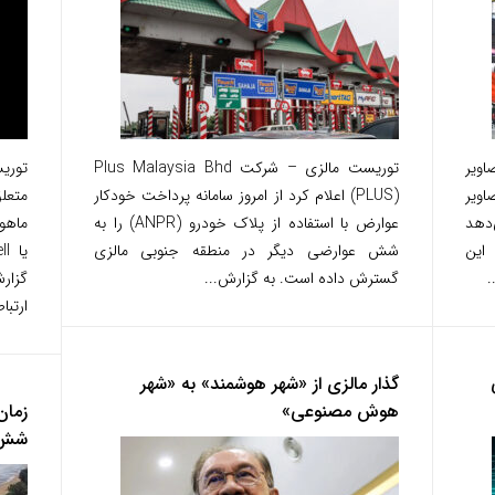
اویر
توریست مالزی – شرکت Plus Malaysia Bhd
توری
ویر
(PLUS) اعلام کرد از امروز سامانه پرداخت خودکار
متعل
‌دهد
عوارض با استفاده از پلاک خودرو (ANPR) را به
این
شش عوارضی دیگر در منطقه جنوبی مالزی
.
گسترش داده است. به گزارش...
گزار
ارتبا
گذار مالزی از «شهر هوشمند» به «شهر
هوش مصنوعی»
زمان
شش 