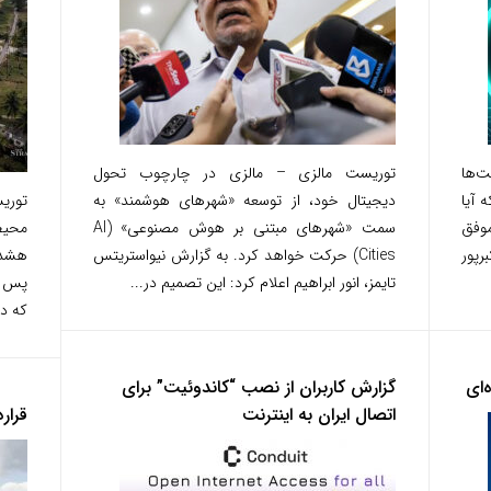
‌ها
توریست مالزی – مالزی در چارچوب تحول
 آیا
دیجیتال خود، از توسعه «شهرهای هوشمند» به
توری
موفق
سمت «شهرهای مبتنی بر هوش مصنوعی» (AI
محیط
رپور
Cities) حرکت خواهد کرد. به گزارش نیواستریتس
هشدا
تایمز، انور ابراهیم اعلام کرد: این تصمیم در...
پس ا
که در
‌ای
گزارش کاربران از نصب “کاندوئیت” برای
اتصال ایران به اینترنت
قرار