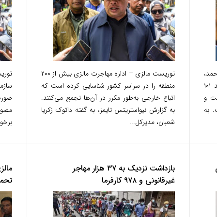
مد،
توریست مالزی – اداره مهاجرت مالزی بیش از ۲۰۰
توری
نخست‌وزیر پیشین مالزی، پس از جشن تولد ۱۰۱
منطقه را در سراسر کشور شناسایی کرده است که
ت و
اتباع خارجی به‌طور مکرر در آن‌ها تجمع می‌کنند.
صورت
. به
به گزارش نیواستریتس تایمز، به گفته داتوک زکریا
مصون
شعبان، مدیرکل...
برخور
بازداشت نزدیک به ۳۷ هزار مهاجر
مالز
غیرقانونی و ۹۷۸ کارفرما
تحمل