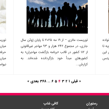
واده
توریست مالزی – از ۱۹ مه ۲۰۲۵ تا پایان ژوئن سال
توری
ه تا
جاری، در مجموع ۲۴۲ هزار و ۹۳ مهاجر غیرقانونی
میان 
 در این
از ۱۱۲ کشور در قالب «برنامه بازگشت مهاجران» به
حرفه‌
یتس
کشورهای مبدأ خود بازگردانده شده‌اند. به
میان
کزارش...
نیواس
« قبلی
1
2
3
4
5
6
…
368
بعدی »
رستوران
کافی شا‍پ
آسیایی
کافه و بستنی