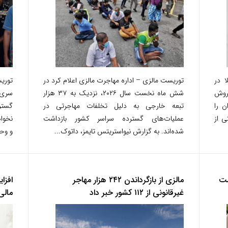
 در
توریست مالزی – اداره مهاجرت مالزی اعلام کرد در
توری
روش
شش ماه نخست سال ۲۰۲۶، نزدیک به ۳۷ هزار
سری 
ن را
تبعه خارجی به دلیل تخلفات مهاجرتی در
گستر
ی از
عملیات‌های گسترده سراسر کشور بازداشت
نخواه
شده‌اند. به گزارش نیواستریتس تایمز، داتوک...
و وحد
ست
مالزی از بازگرداندن ۲۴۲ هزار مهاجر
افزا
غیرقانونی از ۱۱۲ کشور خبر داد
مالی