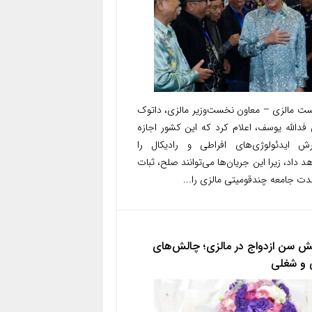
ست مالزی – معاون نخست‌وزیر مالزی، داتوک
فدالله یوسف، اعلام کرد که این کشور اجازه
ش ایدئولوژی‌های افراطی و رادیکال را
د داد، زیرا این جریان‌ها می‌توانند صلح، ثبات
ت جامعه چندقومیتی مالزی را...
یش سن ازدواج در مالزی؛ چالش‌های
 و شغلی