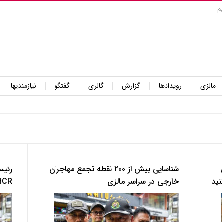
م
مالزی
رویدادها
گزارش
گالری
گفتگو
نیازمندیها
شناسایی بیش از ۲۰۰ نقطه تجمع مهاجران
رئیس
نید
خارجی در سراسر مالزی
UNHCR فراتر ا