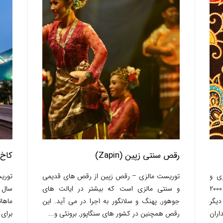
رقص سنتی زپین (Zapin)
کاخ فره
زی و
توریست مالزی – رقص زپین از رقص های قدیمی
توریس
اندونزی به شمار می‌رود. هنر باتیک حدود ۲۰۰۰
و سنتی مالزی است که بیشتر در ایالت های
دیگر
جوهور, پهنگ و سلانگور به اجرا در می آید. این
ماهات
اران
رقص همچنین در کشور های سنگاپور, برونئی و...
برای 