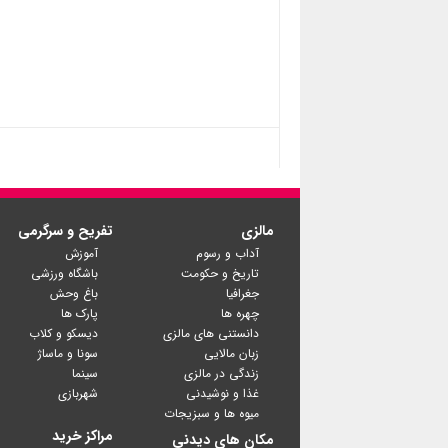
مالزی
تفریح و سرگرمی
آداب و رسوم
آموزش
تاریخ و حکومت
باشگاه ورزشی
جغرافیا
باغ وحش
چهره ها
پارک ها
دانستنی های مالزی
دیسکو و کلاب
زبان مالایی
سونا و ماساژ
زندگی در مالزی
سینما
غذا و نوشیدنی
شهربازی
میوه ها و سبزیجات
مراکز خرید
مکان های دیدنی