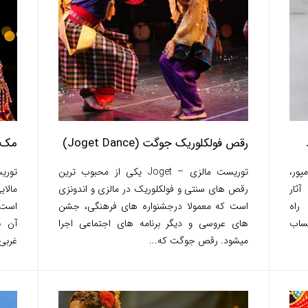
رقص فولکلوریک جوگت (Joget Dance)
مک ی
پور،
توریست مالزی – Joget یکی از محبوب ترین
ثار
رقص های سنتی و فولکلوریک در مالزی و اندونزی
مالای
 راه
است که معمولا درجشنواره های فرهنگی، جشن
است و
حساب
های عروسی و دیگر برنامه های اجتماعی اجرا
آن ب
میشود. رقص جوگت که...
غربی.