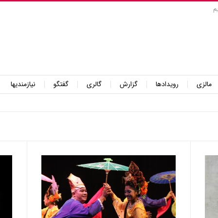
م
مالزی
رویدادها
گزارش
گالری
گفتگو
نیازمندیها