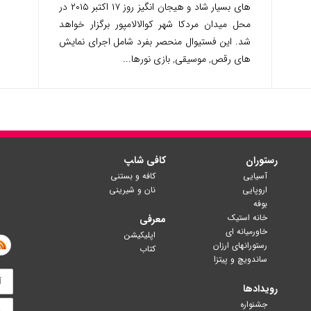
های بسیار شاد و هیجان انگیز روز ۱۷ اکتبر ۲۰۱۵ در
محل میدان مردکا شهر کوالالامپور برگزار خواهد
شد. این فستیوال منحصر بفرد شامل اجرای نمایش
های رقص, موسیقی, بازی نورها...
رستوران
کافی شا‍پ
آسیایی
کافه و بستنی
اروپایی
نان و شیرینی
بوفه
خانه استیک
معرفی
خاورمیانه ای
اپلیکیشن
رستورانهای ارزان
کتاب
ساندویچ و پیتزا
رویدادها
جشنواره