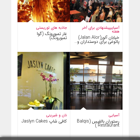
آسیایی
پیشنهادی برای آخر
جاذبه های توریستی
هفته
غار تمبورونگ (گوا
خیابان آلور(Jalan Alor)
تمبورونگ)
پاتوغی برای دوستداران و…
آسیایی
نان و شیرینی
رستوران بالقیس (Balqis
کافی شاپ Jaslyn Cakes
Restaurant )