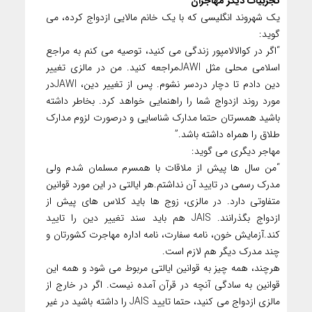
تجربیات دیگر مهاجران
یک شهروند انگلیسی که با یک خانم مالایی ازدواج کرده، می
گوید:
“اگر در کوالالامپور زندگی می کنید، توصیه می کنم به مراجع
اسلامی محلی مثل JAWIمراجعه کنید. من در مالزی تغییر
دین دادم تا دچار دردسر نشوم. پس از تغییر دین، JAWIدر
مورد روند ازدواج شما را راهنمایی خواهد کرد. بخاطر داشته
باشید همسرتان حتما مدارک شناسایی و درصورت لزوم مدارک
طلاق را همراه داشته باشد.”
مهاجر دیگری می گوید:
“من سال ها پیش از ملاقات با همسرم مسلمان شدم ولی
مدرک رسمی در تایید آن نداشتم.هر ایالتی در این مورد قوانین
متفاوتی دارد. در مالزی، زوج ها باید کلاس های پیش از
ازدواج بگذرانند. JAIS هم باید سند تغییر دین را تایید
کند.آزمایش خون، نامه سفارت، نامه اداره مهاجرت کشورتان و
چند مدرک دیگر هم لازم است.
هرچند، همه چیز به قوانین ایالتی مربوط می شود و همه این
قوانین به سادگی آنچه در قرآن آمده نیست. اگر در خارج از
مالزی ازدواج می کنید، حتما تایید JAIS را داشته باشید در غیر