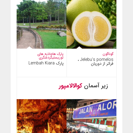
گوناگون
پارک ها
جاذبه های
توریستی
گردشگری
Jelebu’s pomelos ،
پارک Lembah Kiara
فراتر از دوریان
زیر آسمان
کوالالامپور