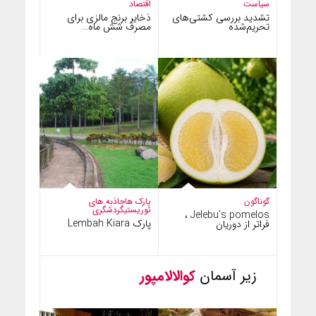
سیاست
اقتصاد
تشدید بررسی کشتی‌های
ذخایر برنج مالزی برای
تحریم‌شده
مصرف شش ماه…
گوناگون
پارک ها
جاذبه های
توریستی
گردشگری
Jelebu’s pomelos ،
پارک Lembah Kiara
فراتر از دوریان
زیر آسمان
کوالالامپور