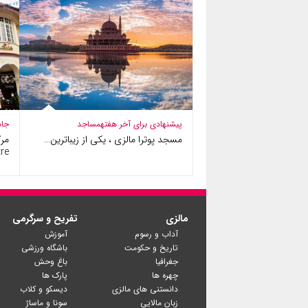
پیشنهادی برای آخر هفته
مساجد
جاذ
مسجد پوترا مالزی ، یکی از زیباترین…
e)
مالزی
تفریح و سرگرمی
آداب و رسوم
آموزش
تاریخ و حکومت
باشگاه ورزشی
جغرافیا
باغ وحش
چهره ها
پارک ها
دانستنی های مالزی
دیسکو و کلاب
زبان مالایی
سونا و ماساژ