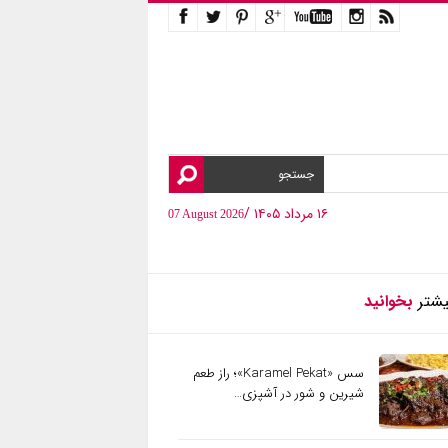
۱۶ مرداد ۱۴۰۵ /
07 August 2026
یشتر
بخوانید
سس «Karamel Pekat»؛ راز طعم
شیرین و شور در آشپزی…