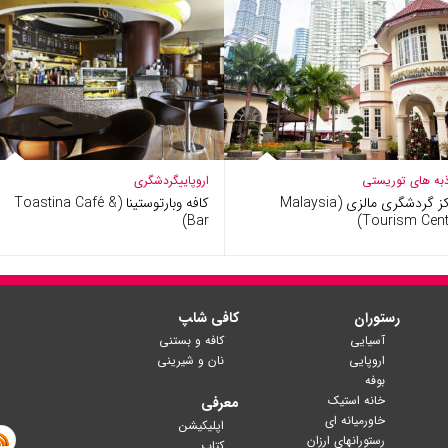
به های توریستی
اروپایی
گردشگری
مرکز گردشگری مالزی (Malaysia
کافه وبارتوستینا (Toastina Café &
Bar)
Tourism Centr
رستوران
کافی شا‍پ
آسیایی
کافه و بستنی
اروپایی
نان و شیرینی
بوفه
خانه استیک
معرفی
خاورمیانه ای
اپلیکیشن
رستورانهای ارزان
کتاب