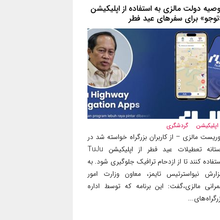
وصیه دولت مالزی به استفاده از اپلیکیشن
تو‌جو» برای سفرهای عید فطر
اپلیکیشن
گردشگری
ریست مالزی – از کاربران بزرگراه‌ خواسته شد در
آستانه تعطیلات عید فطر از اپلیکیشن TuJu
تفاده کنند تا از ازدحام ترافیک جلوگیری شود. به
زارش نیواسترتیس تایمز، معاون وزارت امور
مرانی مالزی،گفت: این برنامه که توسط اداره
رگراه‌های...