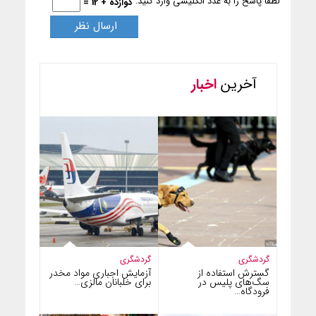
لطفا پاسخ را به عدد انگلیسی وارد کنید:
دوازده + 12 =
آخرین
اخبار
گردشگری
گردشگری
گسترش استفاده از
آزمایش اجباری مواد مخدر
سگ‌های پلیس در
برای خلبانان مالزی…
فرودگاه…