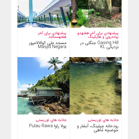
پیشنهادی برای آخر هفته
دو،
پیشنهادی برای آخر
پیاده‌روی و هایکینگ
هفته
مساجد
Gasing Hill جنگلی در
مسجد ملی کوالالامپور
نزدیکی KL
Masjid Negara
جاذبه های توریستی
جاذبه های توریستی
رودخانه چیلینگ، آبشار و
پولا راوا Pulau Rawa
حوضچه ماهی