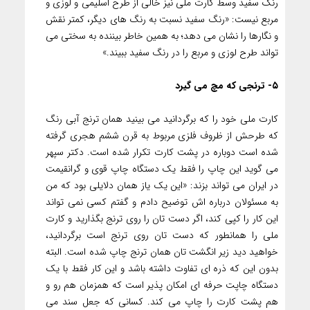
رنگ سفید وسط کارت ملی نیز خالی از طرح اسلیمی و لوزی و
مربع نیست: «رنگ سفید نسبت به رنگ های دیگر، کمتر نقش
و نگارها را نشان می دهد؛ به همین خاطر بیننده به سختی می
تواند طرح لوزی و مربع را در رنگ سفید ببیند.»
۵- ترنجی که مچ می گیرد
کارت ملی خود را که برگردانید می بینید همان ترنج آبی رنگ
که طرحش از ظروف فلزی مربوط به قرن ششم هجری گرفته
شده است دوباره در پشت کارت تکرار شده است. دکتر سپهر
می گوید این چاپ را فقط یک دستگاه چاپ قوی و گرانقیمت
در ایران می تواند بزند: «این یک یاز همان دلایلی بود که من
به مسئولان درباره اش توضیح دادم و گفتم کسی نمی تواند
این کار را کپی کند، اگر دست تان را روی ترنج بگذارید و کارت
ملی را همانطور که دست تان روی ترنج است برگردانید،
خواهید دید زیر انگشت تان همان ترنج چاپ شده است. البته
بدون این که ذره ای تفاوت داشته باشد و این کار فقط با یک
دستگاه چاپت حرفه ای امکان پذیر است که همزمان هم رو و
هم پشت کارت را چاپ می کند. کسانی که جعل سند می