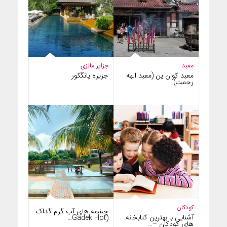
معبد
جزایر مالزی
معبد کوان ین (معبد الهه
جزیره پانگکور
رحمت)
کودکان
چشمه های آب گرم گداک
آشنایی با بهترین کتابخانه
(Gadek Hot…
های کودکان –…