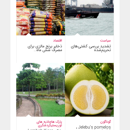
سیاست
اقتصاد
تشدید بررسی کشتی‌های
ذخایر برنج مالزی برای
تحریم‌شده
مصرف شش ماه…
گوناگون
پارک ها
جاذبه های
توریستی
گردشگری
Jelebu’s pomelos ،