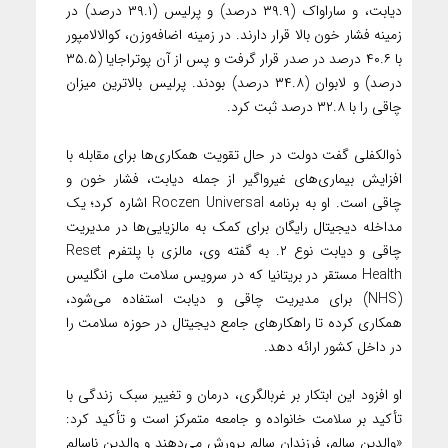
دیابت، و ساراواک (۳۹.۹ درصد) و پرلیس (۳۹.۱ درصد) در
زمینه فشار خون بالا قرار دارند. در زمینه اضافه‌وزن، کوالالامپور
با ۴۰.۶ درصد در صدر قرار گرفت و پس از آن پوتراجایا (۳۵.۵
درصد) و لابوان (۳۴.۸ درصد) بودند. پرلیس بالاترین میزان
چاقی را با ۳۲.۸ درصد ثبت کرد.
ذوالکفلی گفت دولت در حال تقویت همکاری‌ها برای مقابله با
افزایش بیماری‌های غیرواگیر از جمله دیابت، فشار خون و
چاقی است. او به برنامه Roczen Universal اشاره کرد؛ یک
مداخله دیجیتال رایگان برای کمک به مالزیایی‌ها در مدیریت
چاقی و دیابت نوع ۲. به گفته وی، مالزی با پلتفرم Reset
Health مستقر در بریتانیا که در سرویس سلامت ملی انگلیس
(NHS) برای مدیریت چاقی و دیابت استفاده می‌شود،
همکاری کرده تا راهکارهای جامع دیجیتال در حوزه سلامت را
در داخل کشور ارائه دهد.
او افزود این ابتکار بر غربالگری، درمان و تغییر سبک زندگی با
تأکید بر سلامت خانواده و جامعه متمرکز است و تأکید کرد:
«والدین سالم، فرزندان سالم پرورش می‌دهند و والدین ناسالم