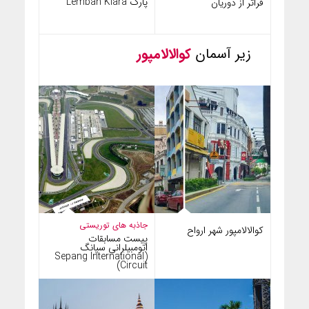
پارک Lembah Kiara
فراتر از دوریان
زیر آسمان
کوالالامپور
جاذبه های توریستی
کوالالامپور شهر ارواح
پیست مسابقات
اتومبیلرانی سپانگ
(Sepang International
Circuit)