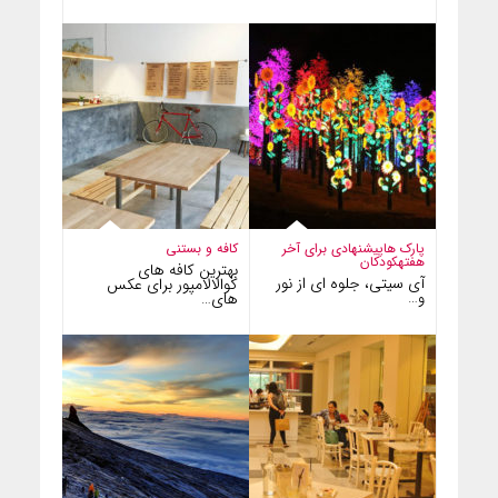
پارک ها
پیشنهادی برای آخر
کافه و بستنی
هفته
کودکان
بهترین کافه های
آی سیتی، جلوه ای از نور
کوالالامپور برای عکس
و…
های…