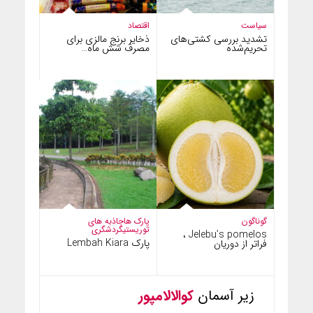
سیاست
اقتصاد
تشدید بررسی کشتی‌های
ذخایر برنج مالزی برای
تحریم‌شده
مصرف شش ماه…
گوناگون
پارک ها
جاذبه های
توریستی
گردشگری
Jelebu’s pomelos ،
پارک Lembah Kiara
فراتر از دوریان
زیر آسمان
کوالالامپور