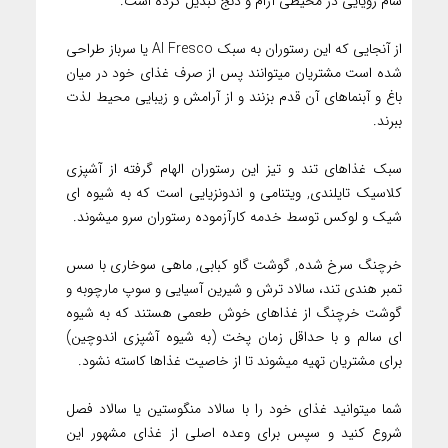
شام رویایی در محیطی آرام و دنج تبدیل کرده است.
از آنجایی که این رستوران به سبک Al Fresco یا سرباز طراحی
شده است مشتریان میتوانند پس از صرف غذای خود در میان
باغ و آبنماهای آن قدم بزنند و از آرامش و زیبایی محیط لذت
ببرند.
سبک غذاهای تند و تیز این رستوران الهام گرفته از آشپزی
کلاسیک تایلندی, ویتنامی و اندونزیایی است که به شیوه ای
شیک و لوکس توسط خدمه کارآزموده رستوران سرو میشوند.
خرچنگ سرخ شده, گوشت گاو کبابی, ماهی سوخاری با سس
تمبر هندی تند، سالاد ترش و شیرین آسیایی و سوپ مارچوبه و
گوشت خرچنگ از غذاهای خوش طعمی هستند که به شیوه
ای سالم و با حداقل زمان پخت (به شیوه آشپزی اندوچین)
برای مشتریان تهیه میشوند تا از خاصیت غذاها کاسته نشود.
شما میتوانید غذای خود را با سالاد منگوستین یا سالاد فصل
شروع کنید و سپس برای وعده اصلی از غذای مشهور این