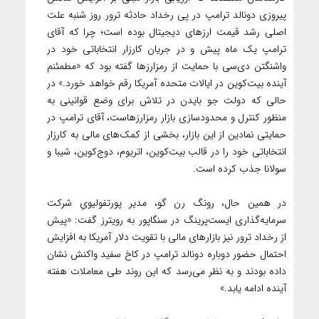
پیروزی دونالد ترامپ در پی رخداد حادثه ترور روز شنبه علت
اصلی رشد قیمت ارزهای دیجیتال بوده است؛ چرا که آقای
ترامپ یک ماه پیش و در جریان کارزار انتخاباتی خود در
واشنگتن دی‌سی با حمایت از رمزارزها گفته بود که «مطمئنم
آینده بیت‌کوین در ایالات متحده آمریکا رقم خواهد خورد.» در
حالی که دولت جو بایدن در تلاش برای وضع قوانینی به
منظور کنترل و محدودسازی بازار رمزارزهاست، آقای ترامپ در
حمایتی نمادین از این بازار، بخشی از کمک‌های مالی به کارزار
انتخاباتی خود را در قالب بیت‌کوین، اتریوم، دوج‌کوین، شیبا و
سولانا جذب کرده است.
در همین حال، رونگ رن گو، مدیر پورتفولیویِ شرکت
سرمایه‌گذاری ایست‌پرینگ در سنگاپور به رویترز گفت: «پیش
از رخداد ترور نیز بازارهای مالی با تقویت دلار آمریکا به افزایش
احتمال حضور دوباره دونالد ترامپ در کاخ سفید واکنش نشان
داده بودند و به نظر می‌رسد که این روند طی معاملات هفته
آینده ادامه یابد.»