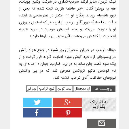
نیک فرس، مدیر ارشد سرمایه‌گذاری در شرکت ونتیج پوینت،
هم به رویترز گفت: «در حافظه بازارها ثبت شده که پس از
ترور نافرجام رونالد ریگان او ۲۲ امتیاز در نظرسنجی‌ها ارتقاء
یافت. لذا حادثه ترور آقای ترامپ از این نظر که احتمال پیروزی
او را تقویت می‌کند و عدم اطمینان موجود در مورد نتیجه
انتخابات را کاهش می‌دهد، تاثیر مثبتی بر بازارها دارد.»
دونالد ترامپ در جریان سخنرانی روز شنبه در جمع هوادارانش
در پنسیلوانیا از ناحیه گوش مورد اصابت گلوله قرار گرفت و از
یک سوء قصد جان سالم به در برد. ضارب، جوان ۲۰ ساله‌ای به
نام توماس ماتیو کروکس معرفی شد که در پی واکنش
نیروهای حفاظت آقای ترامپ کشته شد.
برچسب ها
ارز دیجیتال
بیت کوین
ترور ترامپ
رمز ارز
به اشتراک
بگذارید