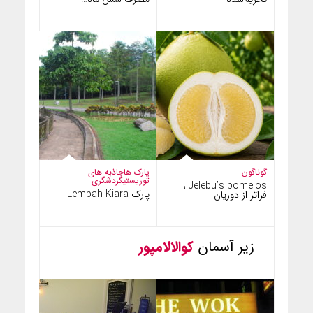
گوناگون
پارک ها
جاذبه های
توریستی
گردشگری
Jelebu’s pomelos ،
پارک Lembah Kiara
فراتر از دوریان
زیر آسمان
کوالالامپور