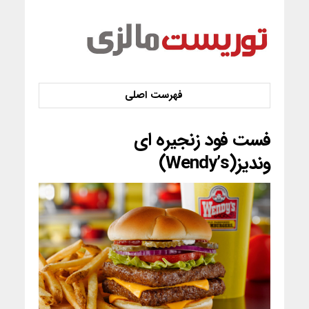
فست فود زنجیره ای
وندیز(Wendy’s)