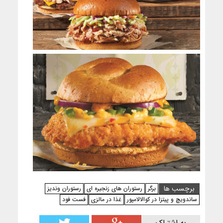
برچسب ها
برگر
رستوران های زنجیره ای
رستوران وندیز
ساندویچ و پیتزا در کوالالامپور
غذا در مالزی
فست فود