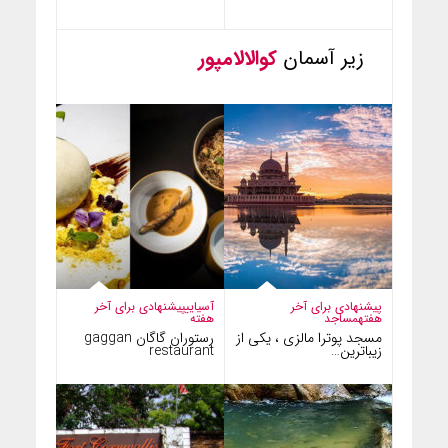
زیر آسمان
کوالالامپور
پیشنهادی برای آخر
آسیایی
پیشنهادی برای آخر
هفته
مساجد
هفته
مسجد پوترا مالزی ، یکی از
رستوران گاگان gaggan
زیباترین…
restaurant