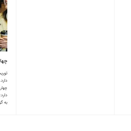
چهار
توری
دارد.
چهار
دارد:
به گز