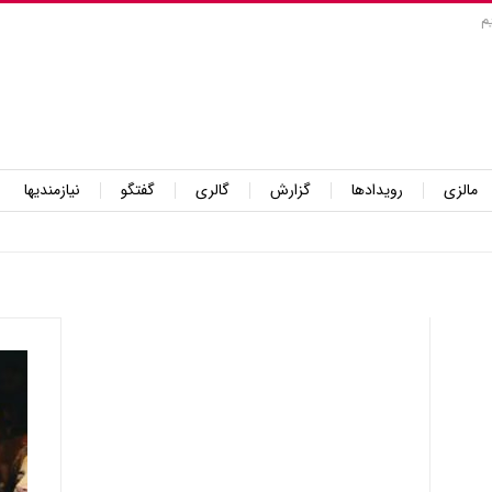
م
مالزی
رویدادها
گزارش
گالری
گفتگو
نیازمندیها