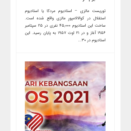
توریست مالزی – استادیوم مردکا یا استادیوم
استقلال در کوالالامپورِ مالزی واقع شده است.
ساخت این استادیوم ۴۵,٠٠٠ نفری در ٢۵ سپتامبر
١٩۵۶ آغاز و در ٢١ اوت ١٩۵٧ به پایان رسید. این
استادیوم در ٣٠...