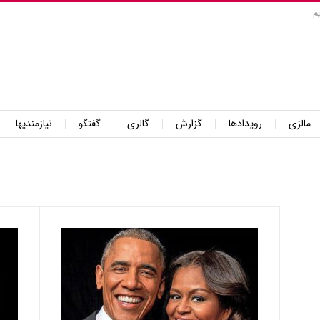
م
مالزی
رویدادها
گزارش
گالری
گفتگو
نیازمندیها