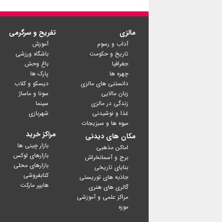
مالزی
تفریح و سرگرمی
آداب و رسوم
آموزش
تاریخ و حکومت
باشگاه ورزشی
جغرافیا
باغ وحش
چهره ها
پارک ها
دانستنی های مالزی
دیسکو و کلاب
زبان مالایی
سونا و ماساژ
زندگی در مالزی
سینما
غذا و نوشیدنی
شهربازی
میوه ها و سبزیجات
مراکز خرید
مکان های دیدنی
بازار چینی ها
اماکن مذهبی
بازارهای لوکس
برج و آسمانخراش
بازارهای محلی
بنایای تاریخی
کتابفروشی
جاذبه های توریستی
گالری های هنری
مراکز علمی و آموزشی
موزه