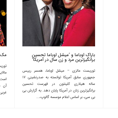
باراک اوباما و ‘میشل اوباما تحسین
مک ی
برانگیزترین مرد و زن سال در آمریکا’
توریست مالزی – میشل اوباما، همسر رییس
مالای
جمهوری سابق آمریکا توانسته به صدرنشینی ۱۷
است و
ساله هیلاری کلینتون در فهرست تحسین
آن ب
برانگیزترین زنان در آمریکا پایان دهد. به گزارش بی
غربی.
بی سی، بر اساس اعلام موسسه گالوپ،...