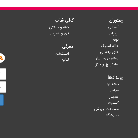
رستوران
کافی شا‍پ
آسیایی
کافه و بستنی
اروپایی
نان و شیرینی
بوفه
خانه استیک
معرفی
خاورمیانه ای
اپلیکیشن
رستورانهای ارزان
کتاب
ساندویچ و پیتزا
رویدادها
جشنواره
حراجی
سمینار
کنسرت
مسابقات ورزشی
نمایشگاه