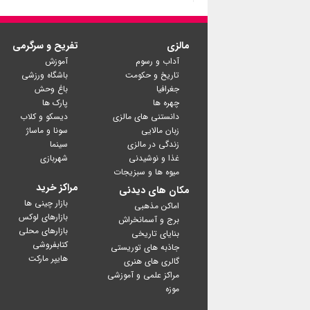
مالزی
تفریح و سرگرمی
آداب و رسوم
آموزش
تاریخ و حکومت
باشگاه ورزشی
جغرافیا
باغ وحش
چهره ها
پارک ها
دانستنی های مالزی
دیسکو و کلاب
زبان مالایی
سونا و ماساژ
زندگی در مالزی
سینما
غذا و نوشیدنی
شهربازی
میوه ها و سبزیجات
مراکز خرید
مکان های دیدنی
بازار چینی ها
اماکن مذهبی
بازارهای لوکس
برج و آسمانخراش
بازارهای محلی
بنایای تاریخی
کتابفروشی
جاذبه های توریستی
گالری های هنری
مراکز علمی و آموزشی
موزه