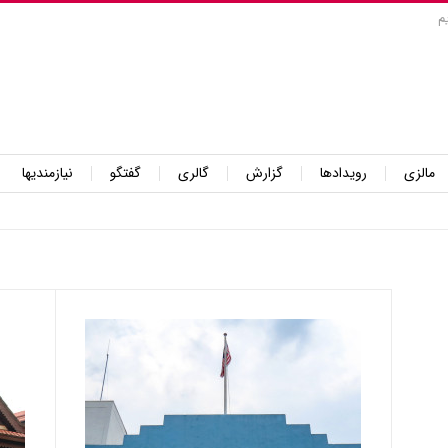
م
مالزی
رویدادها
گزارش
گالری
گفتگو
نیازمندیها