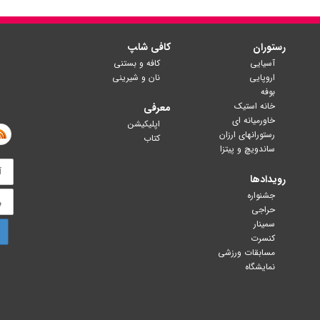
رستوران
کافی شا‍پ
آسیایی
کافه و بستنی
اروپایی
نان و شیرینی
بوفه
خانه استیک
معرفی
خاورمیانه ای
اپلیکیشن
رستورانهای ارزان
کتاب
ساندویچ و پیتزا
رویدادها
جشنواره
حراجی
سمینار
کنسرت
مسابقات ورزشی
نمایشگاه