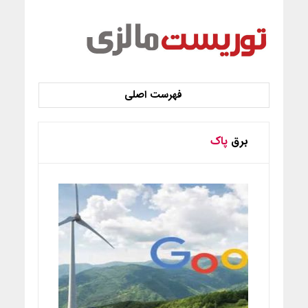
برق
پاک