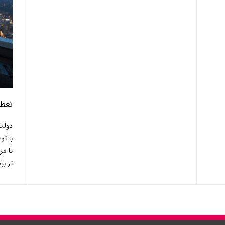
تعطیل
دولت 
تا مر
تر بر