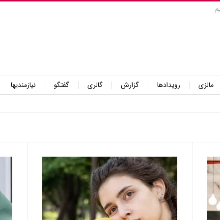
م
مالزی
رویدادها
گزارش
گالری
گفتگو
نیازمندیها