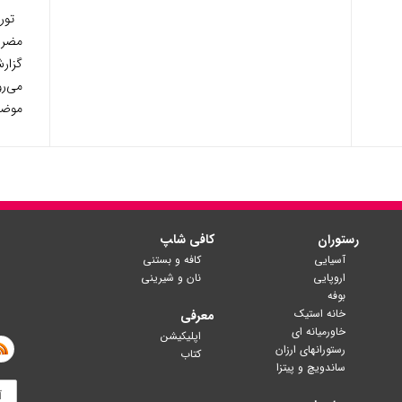
توریس
مضر 
گزار
می‌ر
موضو
رستوران
کافی شا‍پ
آسیایی
کافه و بستنی
اروپایی
نان و شیرینی
بوفه
خانه استیک
معرفی
خاورمیانه ای
اپلیکیشن
رستورانهای ارزان
کتاب
ساندویچ و پیتزا