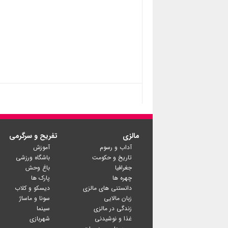
مالزی
تفریح و سرگرمی
آداب و رسوم
آموزش
تاریخ و حکومت
باشگاه ورزشی
جغرافیا
باغ وحش
چهره ها
پارک ها
دانستنی های مالزی
دیسکو و کلاب
زبان مالایی
سونا و ماساژ
زندگی در مالزی
سینما
غذا و نوشیدنی
شهربازی