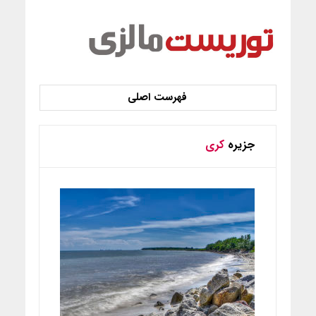
جزیره
کری