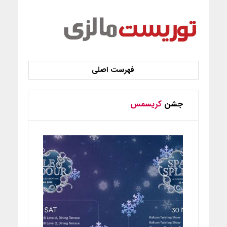
جشن
کریسمس