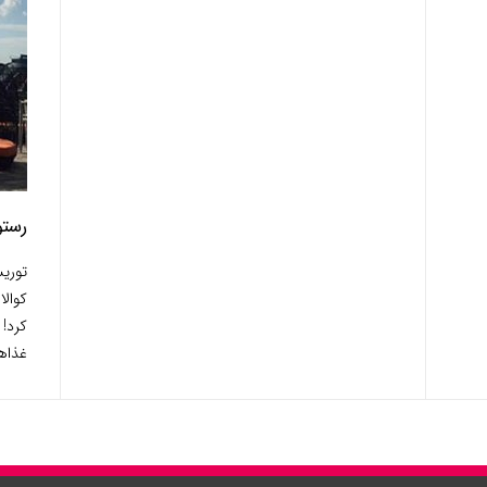
رستوران
توری
کوال
کرد! 
غذاها