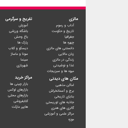
مالزی
تفریح و سرگرمی
آداب و رسوم
آموزش
تاریخ و حکومت
باشگاه ورزشی
جغرافیا
باغ وحش
چهره ها
پارک ها
دانستنی های مالزی
دیسکو و کلاب
زبان مالایی
سونا و ماساژ
زندگی در مالزی
سینما
غذا و نوشیدنی
شهربازی
میوه ها و سبزیجات
مراکز خرید
مکان های دیدنی
بازار چینی ها
اماکن مذهبی
بازارهای لوکس
برج و آسمانخراش
بازارهای محلی
بنایای تاریخی
کتابفروشی
جاذبه های توریستی
گالری های هنری
مراکز علمی و آموزشی
موزه