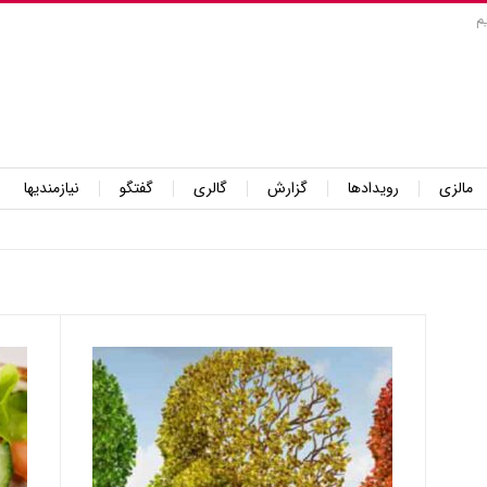
م
مالزی
رویدادها
گزارش
گالری
گفتگو
نیازمندیها