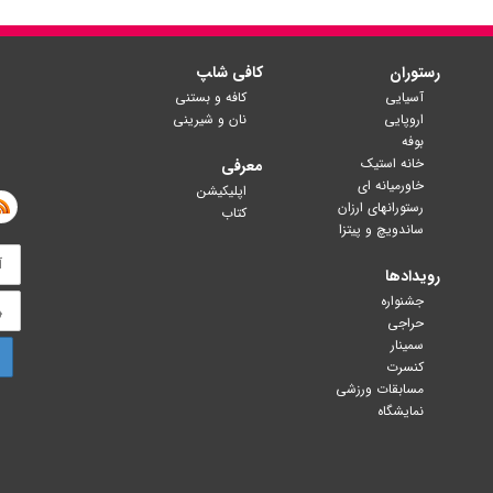
رستوران
کافی شا‍پ
آسیایی
کافه و بستنی
اروپایی
نان و شیرینی
بوفه
خانه استیک
معرفی
خاورمیانه ای
اپلیکیشن
رستورانهای ارزان
کتاب
ساندویچ و پیتزا
رویدادها
جشنواره
حراجی
سمینار
کنسرت
مسابقات ورزشی
نمایشگاه