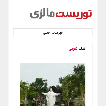
فنگ
شویی