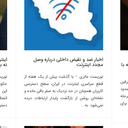
اخبار ضد و نقیض داخلی درباره وصل
اینت
 با
مجدد اینترنت
نه ب
توریست مالزی – با گذشت بیش از یک هفته از
توری
رفین
قطع سراسری اینترنت در ایران، سطح دسترسی
حکوم
سدود
کاربران همچنان در حد نزدیک به صفر باقی مانده و
این 
رحله
نشانه‌ای روشن از بازگشت پایدار ارتباطات دیده
اتصال
رای
نمی‌شود. به...
دستر