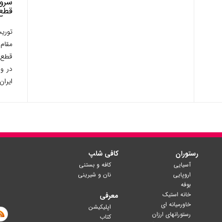
سروی
قطع
توری
مقام
قطع ا
در و
ایران
رستوران
کافی شا‍پ
آسیایی
کافه و بستنی
اروپایی
نان و شیرینی
بوفه
خانه استیک
معرفی
خاورمیانه ای
اپلیکیشن
رستورانهای ارزان
کتاب