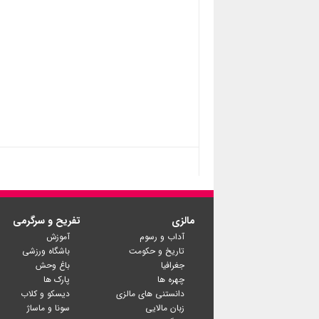
مالزی
تفریح و سرگرمی
آداب و رسوم
آموزش
تاریخ و حکومت
باشگاه ورزشی
جغرافیا
باغ وحش
چهره ها
پارک ها
دانستنی های مالزی
دیسکو و کلاب
زبان مالایی
سونا و ماساژ