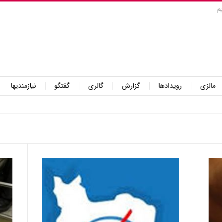
م
مالزی
رویدادها
گزارش
گالری
گفتگو
نیازمندیها