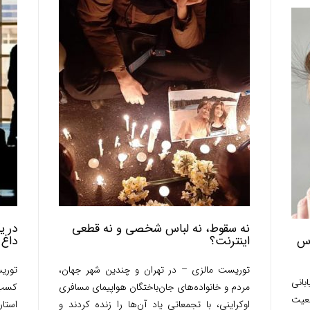
نه سقوط، نه لباس شخصی و نه قطعی
در ی
اس
اینترنت؟
داغ
توریست مالزی – در تهران و چندین شهر جهان،
توری
بانی
مردم و خانواده‌های جان‌باختگان هواپیمای مسافری
کسب 
عیت
اوکراینی، با تجمعاتی یاد آن‌ها را زنده کردند و
استار