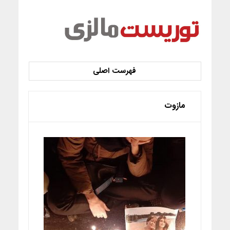
مازوت