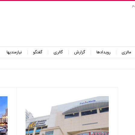
م
مالزی
رویدادها
گزارش
گالری
گفتگو
نیازمندیها