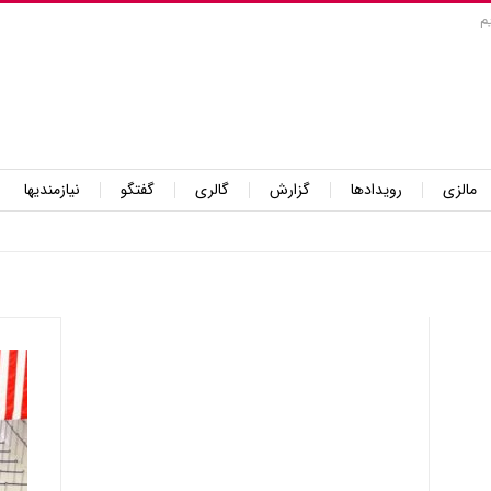
م
مالزی
رویدادها
گزارش
گالری
گفتگو
نیازمندیها