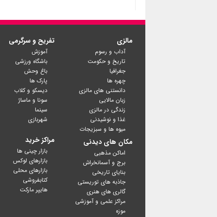
مالزی
تفریح و سرگرمی
آداب و رسوم
آموزش
تاریخ و حکومت
باشگاه ورزشی
جغرافیا
باغ وحش
چهره ها
پارک ها
دانستنی های مالزی
دیسکو و کلاب
زبان مالایی
سونا و ماساژ
زندگی در مالزی
سینما
غذا و نوشیدنی
شهربازی
میوه ها و سبزیجات
مراکز خرید
مکان های دیدنی
بازار چینی ها
اماکن مذهبی
بازارهای لوکس
برج و آسمانخراش
بازارهای محلی
بنایای تاریخی
کتابفروشی
جاذبه های توریستی
گالری های هنری
مراکز علمی و آموزشی
موزه