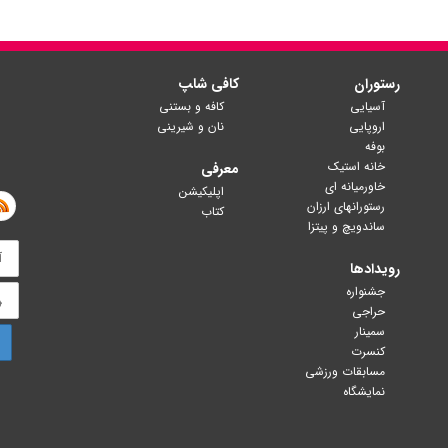
رستوران
کافی شا‍پ
آسیایی
کافه و بستنی
اروپایی
نان و شیرینی
بوفه
خانه استیک
معرفی
خاورمیانه ای
اپلیکیشن
رستورانهای ارزان
کتاب
ساندویچ و پیتزا
رویدادها
جشنواره
حراجی
سمینار
کنسرت
مسابقات ورزشی
نمایشگاه