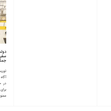
دولت
جمله
توریس
آگاه 
در ح
برای
ممنو