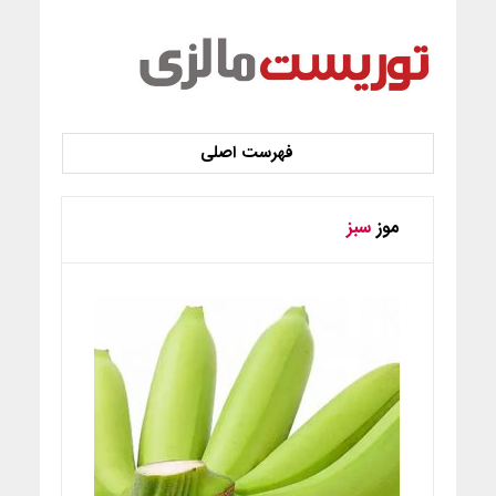
موز
سبز