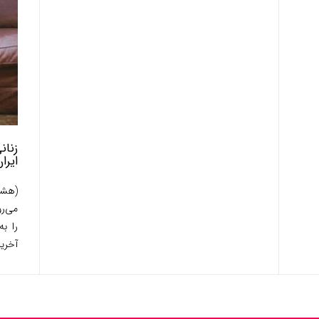
زنان
ایرا
(هشد
می‌ر
را ب
آخرین