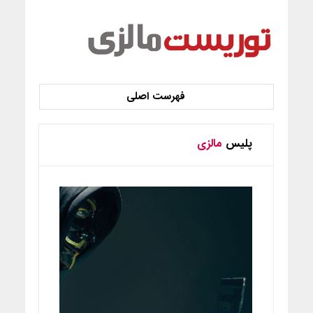
پلیس
مالزی