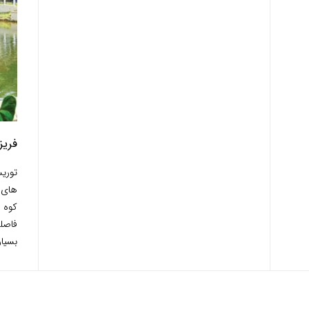
فریزر هیل
توری
های 
فاصله
بسیار