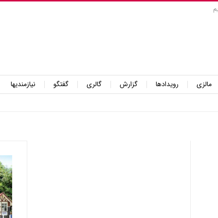
م
مالزی
رویدادها
گزارش
گالری
گفتگو
نیازمندیها