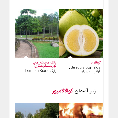
گوناگون
پارک ها
جاذبه های
توریستی
گردشگری
Jelebu’s pomelos ،
پارک Lembah Kiara
فراتر از دوریان
زیر آسمان
کوالالامپور