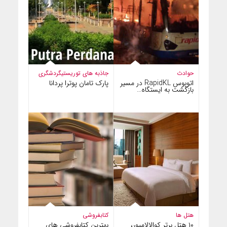
حوادث
جاذبه های توریستی
گردشگری
اتوبوس RapidKL در مسیر
پارک تامان پوترا پردانا
بازگشت به ایستگاه…
هتل ها
کتابفروشی
۱۰ هتل برتر کوالالامپور،
بهترین کتابفروشی های