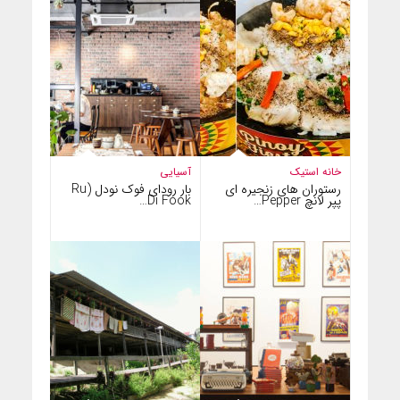
خانه استیک
آسیایی
رستوران های زنجیره ای
بار رودای فوک نودل (Ru
پپر لانچ Pepper…
Di Fook…