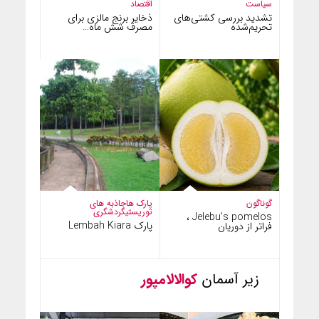
سیاست
اقتصاد
تشدید بررسی کشتی‌های
ذخایر برنج مالزی برای
تحریم‌شده
مصرف شش ماه…
گوناگون
پارک ها
جاذبه های
توریستی
گردشگری
Jelebu’s pomelos ،
پارک Lembah Kiara
فراتر از دوریان
زیر آسمان
کوالالامپور