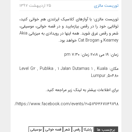
توریست مالزی
۲۵ اردیبهشت ۱۳۹۷
توریست مالزی- با آوازهای کلاسیک ایرلندی هم خوانی کنید،
توانایی خود را در رقص بیازمایید و در قصه خوانی، موسیقی،
شعر و رقص غرق شوید. همه اینها در رویدادی به میزبانی Akia
Kearney و Cat Brogan خواهد بود.
زمان: ۱۹ می ۲۰۱۸ زمان: ۷:۳۰ pm
مکان: Level G2 , Publika , 1 Jalan Dutamas 1 , Kuala
Lumpur ,50480
برای اطلاعات بیشتر به لینک زیر مراجعه کنید.
https://www.facebook.com/events/2057964671149798/
برچسب ها
پابلیکا
رقص
شعر
قصه خوانی
موسیقی