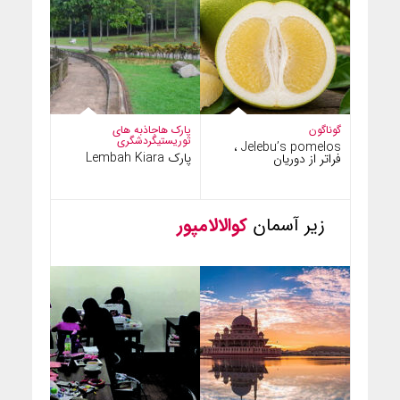
گوناگون
پارک ها
جاذبه های
توریستی
گردشگری
Jelebu’s pomelos ،
پارک Lembah Kiara
فراتر از دوریان
زیر آسمان
کوالالامپور