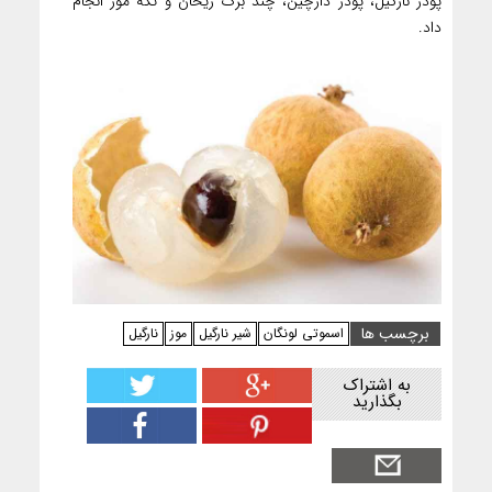
پودر نارگیل، پودر دارچین، چند برگ ریحان و تکه موز انجام
داد.
برچسب ها
اسموتی لونگان
شیر نارگیل
موز
نارگیل
به اشتراک
بگذارید